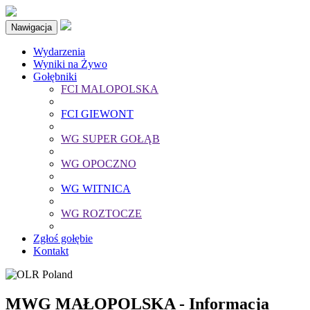
Nawigacja
Wydarzenia
Wyniki na Żywo
Gołębniki
FCI MALOPOLSKA
FCI GIEWONT
WG SUPER GOŁĄB
WG OPOCZNO
WG WITNICA
WG ROZTOCZE
Zgłoś gołębie
Kontakt
MWG MAŁOPOLSKA - Informacja