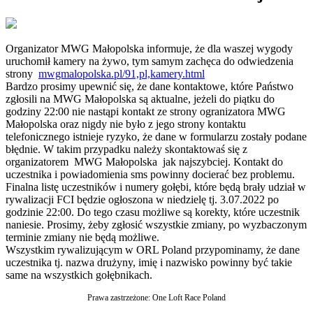
Organizator MWG Małopolska informuje, że dla waszej wygody
uruchomił kamery na żywo, tym samym zachęca do odwiedzenia
strony
mwgmalopolska.pl/91,pl,kamery.html
Bardzo prosimy upewnić się, że dane kontaktowe, które Państwo
zgłosili na MWG Małopolska są aktualne, jeżeli do piątku do
godziny 22:00 nie nastąpi kontakt ze strony ogranizatora MWG
Małopolska oraz nigdy nie było z jego strony kontaktu
telefonicznego istnieje ryzyko, że dane w formularzu zostały podane
błędnie. W takim przypadku należy skontaktowaś się z
organizatorem MWG Małopolska jak najszybciej. Kontakt do
uczestnika i powiadomienia sms powinny docierać bez problemu.
Finalna listę uczestników i numery gołębi, które będą brały udział w
rywalizacji FCI będzie ogłoszona w niedzielę tj. 3.07.2022 po
godzinie 22:00. Do tego czasu możliwe są korekty, które uczestnik
naniesie. Prosimy, żeby zgłosić wszystkie zmiany, po wyzbaczonym
terminie zmiany nie będą możliwe.
Wszystkim rywalizującym w ORL Poland przypominamy, że dane
uczestnika tj. nazwa drużyny, imię i nazwisko powinny być takie
same na wszystkich gołębnikach.
Prawa zastrzeżone: One Loft Race Poland